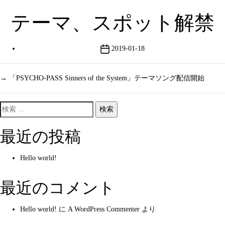
テーマ、スポット解禁
投
2019-01-18
稿
日
→
「PSYCHO-PASS Sinners of the System」テーマソング配信開始
検
索
最近の投稿
対
象:
Hello world!
最近のコメント
Hello world!
に
A WordPress Commenter
より